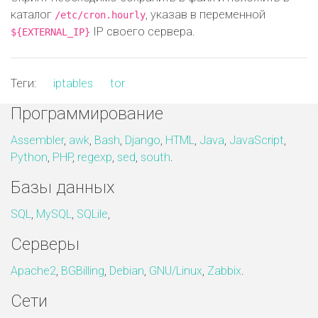
каталог
, указав в переменной
/etc/cron.hourly
IP своего сервера.
${EXTERNAL_IP}
Теги:
iptables
tor
Программирование
Assembler
,
awk
,
Bash
,
Django
,
HTML
,
Java
,
JavaScript
,
Python
,
PHP
,
regexp
,
sed
,
south
.
Базы данных
SQL
,
MySQL
,
SQLile
,
Серверы
Apache2
,
BGBilling
,
Debian
,
GNU/Linux
,
Zabbix
.
Сети