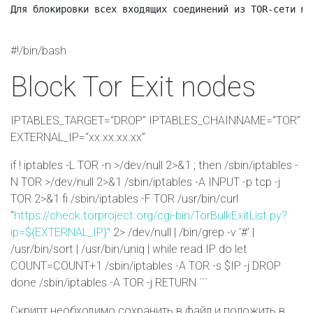
Для блокировки всех входящих соединений из TOR-сети мо
#!/bin/bash
Block Tor Exit nodes
IPTABLES_TARGET=“DROP” IPTABLES_CHAINNAME=“TOR”
EXTERNAL_IP=“xx.xx.xx.xx”
if ! iptables -L TOR -n >/dev/null 2>&1 ; then /sbin/iptables -
N TOR >/dev/null 2>&1 /sbin/iptables -A INPUT -p tcp -j
TOR 2>&1 fi /sbin/iptables -F TOR /usr/bin/curl
“
https://check.torproject.org/cgi-bin/TorBulkExitList.py?
ip=${EXTERNAL_IP}"
2> /dev/null | /bin/grep -v ‘#’ |
/usr/bin/sort | /usr/bin/uniq | while read IP do let
COUNT=COUNT+1 /sbin/iptables -A TOR -s $IP -j DROP
done /sbin/iptables -A TOR -j RETURN ```
Скрипт необходимо сохранить в файл и положить в