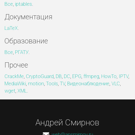
Все
,
iptables
.
Документация
LaTeX
.
Образование
Все
,
РГАТУ
.
Прочее
CrackMe
,
CryptoGuard
,
DB
,
DC
,
EPG
,
ffmpeg
,
HowTo
,
IPTV
,
MediaWiki
,
motion
,
Tools
,
TV
,
Видеонаблюдение
,
VLC
,
wget
,
XML
.
Андрей Смирнов
web@ansmirnov.ru