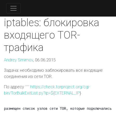
iptables: блокировка
входящего TOR-
трафика
Andrey Smirnov
, 06.06.2015
Задача: необходимо заблокировать все входящие
соединения из сети TOR.
По адресу ````
https://check.torproject.org/cgi-
bin/TorBulkExitList.py?ip=${EXTERNAL_IP
}
размещен список узлов сети TOR, которые подключались н