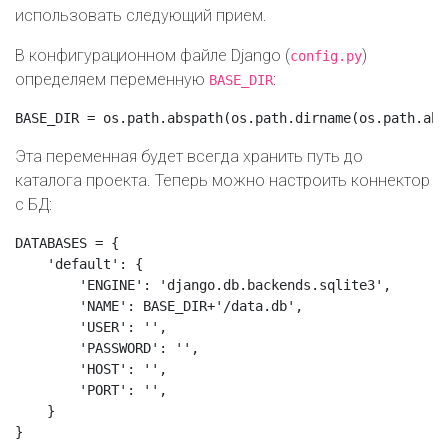
использовать следующий прием.
В конфигурационном файле Django (
)
config.py
определяем переменную
:
BASE_DIR
Эта переменная будет всегда хранить путь до
каталога проекта. Теперь можно настроить коннектор
с БД:
DATABASES = {

    'default': {

        'ENGINE': 'django.db.backends.sqlite3',

        'NAME': BASE_DIR+'/data.db',

        'USER': '',

        'PASSWORD': '',

        'HOST': '',

        'PORT': '',

    }
