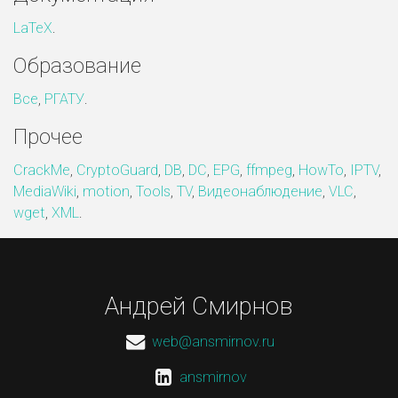
LaTeX
.
Образование
Все
,
РГАТУ
.
Прочее
CrackMe
,
CryptoGuard
,
DB
,
DC
,
EPG
,
ffmpeg
,
HowTo
,
IPTV
,
MediaWiki
,
motion
,
Tools
,
TV
,
Видеонаблюдение
,
VLC
,
wget
,
XML
.
Андрей Смирнов
web@ansmirnov.ru
ansmirnov