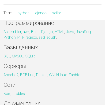
Теги:
python
django
sqlite
Программирование
Assembler
,
awk
,
Bash
,
Django
,
HTML
,
Java
,
JavaScript
,
Python
,
PHP
,
regexp
,
sed
,
south
.
Базы данных
SQL
,
MySQL
,
SQLile
,
Серверы
Apache2
,
BGBilling
,
Debian
,
GNU/Linux
,
Zabbix
.
Сети
Все
,
iptables
.
Документация