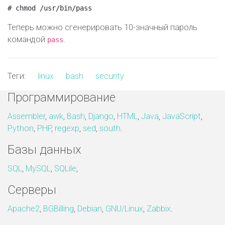
Теперь можно сгенерировать 10-значный пароль
командой
.
pass
Теги:
linux
bash
security
Программирование
Assembler
,
awk
,
Bash
,
Django
,
HTML
,
Java
,
JavaScript
,
Python
,
PHP
,
regexp
,
sed
,
south
.
Базы данных
SQL
,
MySQL
,
SQLile
,
Серверы
Apache2
,
BGBilling
,
Debian
,
GNU/Linux
,
Zabbix
.