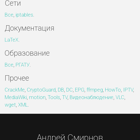
Сети
Все
,
iptables
.
Документация
LaTeX
.
Образование
Все
,
РГАТУ
.
Прочее
CrackMe
,
CryptoGuard
,
DB
,
DC
,
EPG
,
ffmpeg
,
HowTo
,
IPTV
,
MediaWiki
,
motion
,
Tools
,
TV
,
Видеонаблюдение
,
VLC
,
wget
,
XML
.
Андрей Смирнов