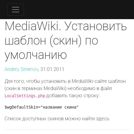
MediaWiki. Установить
шаблон (скин) по
умолчанию
Andrey Smirnov
, 31.01.2011
Для того, чтобы установить в MediaWiki-сайте шаблон
(скин в терминах MediaWiki) необходимо в файл
добавить такую строку:
LocalSettings.php
Список доступных скинов можно найти здесь