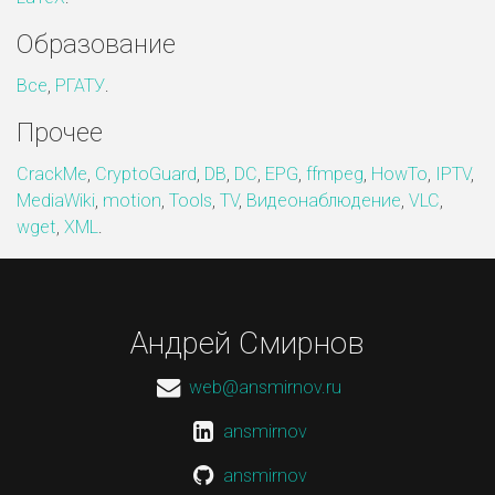
Образование
Все
,
РГАТУ
.
Прочее
CrackMe
,
CryptoGuard
,
DB
,
DC
,
EPG
,
ffmpeg
,
HowTo
,
IPTV
,
MediaWiki
,
motion
,
Tools
,
TV
,
Видеонаблюдение
,
VLC
,
wget
,
XML
.
Андрей Смирнов
web@ansmirnov.ru
ansmirnov
ansmirnov