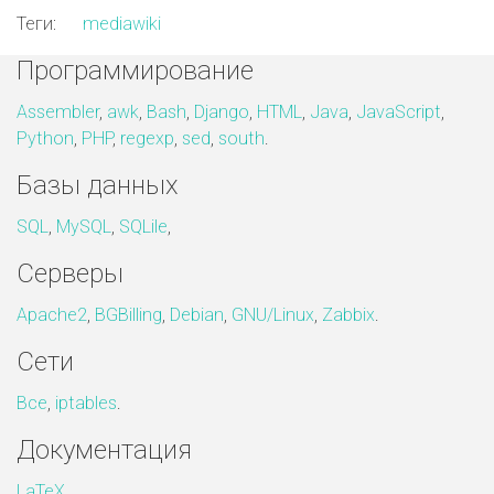
Теги:
mediawiki
Программирование
Assembler
,
awk
,
Bash
,
Django
,
HTML
,
Java
,
JavaScript
,
Python
,
PHP
,
regexp
,
sed
,
south
.
Базы данных
SQL
,
MySQL
,
SQLile
,
Серверы
Apache2
,
BGBilling
,
Debian
,
GNU/Linux
,
Zabbix
.
Сети
Все
,
iptables
.
Документация
LaTeX
.