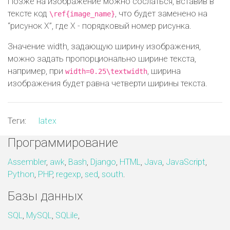
Позже на изображение можно сослаться, вставив в
тексте код
, что будет заменено на
\ref{image_name}
“рисунок X”, где X - порядковый номер рисунка.
Значение width, задающую ширину изображения,
можно задать пропорционально ширине текста,
например, при
, ширина
width=0.25\textwidth
изображения будет равна четверти ширины текста.
Теги:
latex
Программирование
Assembler
,
awk
,
Bash
,
Django
,
HTML
,
Java
,
JavaScript
,
Python
,
PHP
,
regexp
,
sed
,
south
.
Базы данных
SQL
,
MySQL
,
SQLile
,