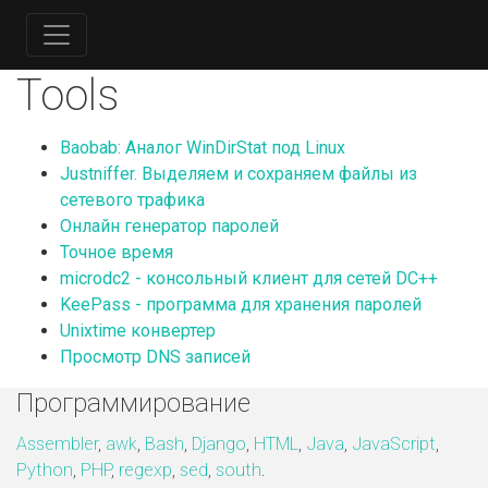
Tools
Baobab: Аналог WinDirStat под Linux
Justniffer. Выделяем и сохраняем файлы из
сетевого трафика
Онлайн генератор паролей
Точное время
microdc2 - консольный клиент для сетей DC++
KeePass - программа для хранения паролей
Unixtime конвертер
Просмотр DNS записей
Программирование
Assembler
,
awk
,
Bash
,
Django
,
HTML
,
Java
,
JavaScript
,
Python
,
PHP
,
regexp
,
sed
,
south
.