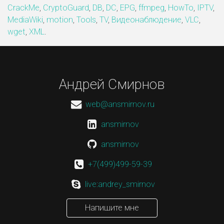
CrackMe
,
CryptoGuard
,
DB
,
DC
,
EPG
,
ffmpeg
,
HowTo
,
IPTV
,
MediaWiki
,
motion
,
Tools
,
TV
,
Видеонаблюдение
,
VLC
,
wget
,
XML
.
Андрей Смирнов
web@ansmirnov.ru
ansmirnov
ansmirnov
+7(499)499-59-39
live:andrey_smirnov
Напишите мне