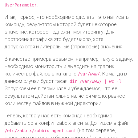
.
UserParameter
Итак, первое, что необходимо сделать - это написать
команду, результатом которой будет некоторое
значение, которое подлежит мониторингу. Для
построения графика это будет число, хотя
допускаются и литеральные (строковые) значения.
В качестве примера возьмем, например, такую задачу:
необходимо мониторить и выводить на график
количество файлов в каталоге
. Команда в
/var/www/
данном случаи будет такая:
.
dir /var/www/ | wc -l
Запускаем ее в терминале и убеждаемся, что ее
результатом действительно является число, равное
количеству файлов в нужной директории.
Теперь, когда у нас есть команда необходимо
добавить ее в конфиг zabbix-агента. Допишем в файл
(на том сервере,
/etc/zabbix/zabbix-agent.conf
значение с которого будем снимать) такую строчку: