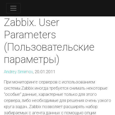
Zabbix. User
Parameters
(Пользовательские
параметры)
Andrey Smirnov
, 20.01.2011
При мониторинге серверов с использованием
системы Zabbix иногда требуется снимать некоторые
“особые” данные, характерные только для этого
сервера, либо необходимые для решения очень узкого
круга задач. Zabbix позволяет расширять набор
забираемых с агента данных с помощью опции