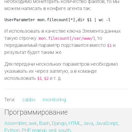
необходимо мониторить количество файлов, то мы
можем написать в конфиге агента так:
И использовать в качестве ключа Элемента данных
такую строчку:
, то
mon.filecount[/var/www/]
передаваемый параметр подставится вместо
и
$1
результат будет таким же.
Для передачи нескольких параметров необходимо
указывать их через запятую, а в команде
использовать
,
и т. д.
$1
$2
Теги:
zabbix
monitoring
Программирование
Assembler
,
awk
,
Bash
,
Django
,
HTML
,
Java
,
JavaScript
,
Python
,
PHP
,
regexp
,
sed
,
south
.