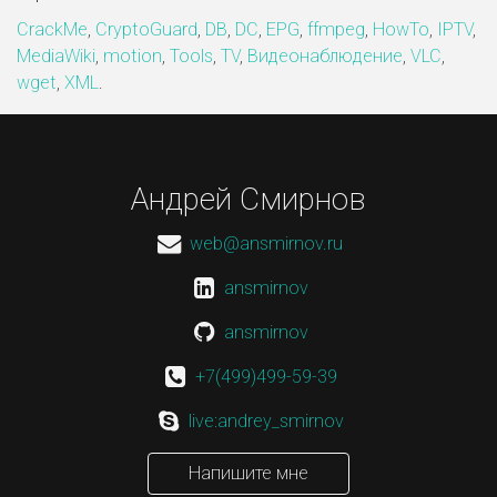
CrackMe
,
CryptoGuard
,
DB
,
DC
,
EPG
,
ffmpeg
,
HowTo
,
IPTV
,
MediaWiki
,
motion
,
Tools
,
TV
,
Видеонаблюдение
,
VLC
,
wget
,
XML
.
Андрей Смирнов
web@ansmirnov.ru
ansmirnov
ansmirnov
+7(499)499-59-39
live:andrey_smirnov
Напишите мне